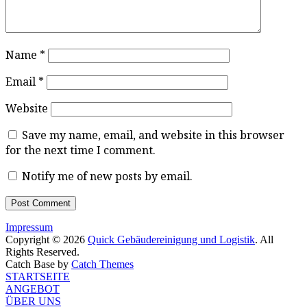
Name
*
Email
*
Website
Save my name, email, and website in this browser
for the next time I comment.
Notify me of new posts by email.
Impressum
Copyright © 2026
Quick Gebäudereinigung und Logistik
. All
Rights Reserved.
Catch Base by
Catch Themes
Scroll
STARTSEITE
Up
ANGEBOT
ÜBER UNS