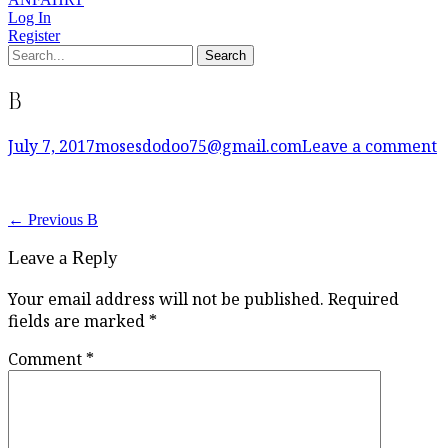
Log In
Register
Search
Search
for:
B
Posted
Author
July 7, 2017
mosesdodoo75@gmail.com
Leave a comment
on
Post
Previous
← Previous
B
post:
navigation
Leave a Reply
Your email address will not be published.
Required
fields are marked
*
Comment
*