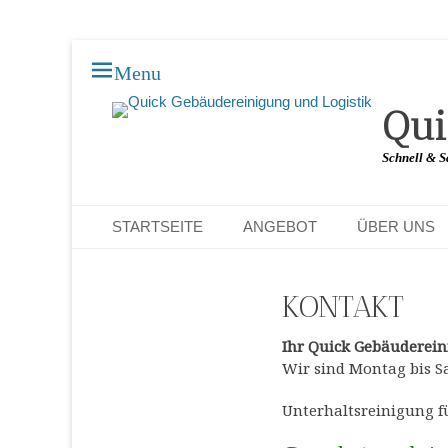
Menu
Qui
Schnell & S
Primary Menu
Skip
STARTSEITE
ANGEBOT
ÜBER UNS
to
content
KONTAKT
Ihr Quick Gebäuderei
Wir sind Montag bis 
Unterhaltsreinigung f