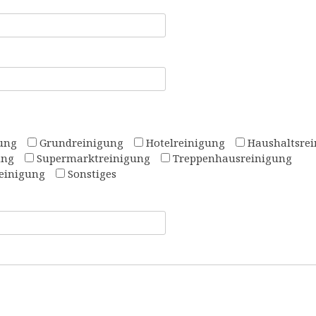
gung
Grundreinigung
Hotelreinigung
Haushaltsrei
ung
Supermarktreinigung
Treppenhausreinigung
Reinigung
Sonstiges