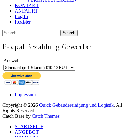
KONTAKT
ANFAHRT
Log In
Register
Search
Search
for:
Paypal Bezahlung Gewerbe
Auswahl
Impressum
Copyright © 2026
Quick Gebäudereinigung und Logistik
. All
Rights Reserved.
Catch Base by
Catch Themes
Scroll
STARTSEITE
Up
ANGEBOT